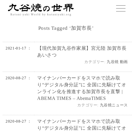
toggle
naviga
Posts Tagged ‘加賀市長’
【現代加賀九谷作家展】宮元陸 加賀市長
2021-01-17 ：
あいさつ
カテゴリー:
九谷焼 動画
マイナンバーカードをスマホで読み取
2020-08-27 ：
り“デジタル身分証”に 全国に先駆けてオ
ンライン化を推進する加賀市長を直撃 |
ABEMA TIMES – AbemaTIMES
カテゴリー:
九谷焼ニュース
マイナンバーカードをスマホで読み取
2020-08-27 ：
り“デジタル身分証”に 全国に先駆けてオ