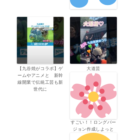
【九谷焼がコラボ】ゲ
大道芸
ームやアニメと 新幹
線開業で伝統工芸も新
世代に
すごい！！ロングバー
ジョン作成しよっと