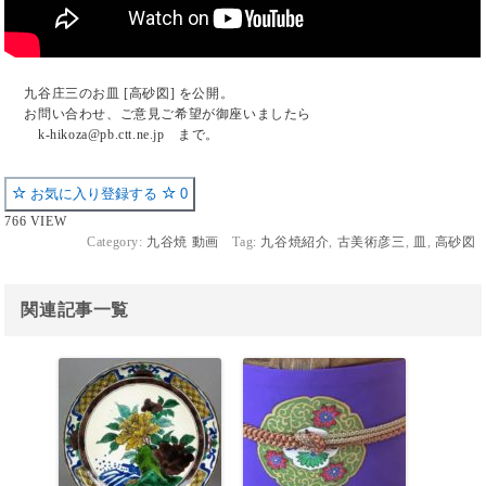
九谷庄三のお皿 [高砂図] を公開。
お問い合わせ、ご意見ご希望が御座いましたら
k-hikoza@pb.ctt.ne.jp まで。
お気に入り登録する
0
766 VIEW
Category:
九谷焼 動画
Tag:
九谷焼紹介
,
古美術彦三
,
皿
,
高砂図
関連記事一覧