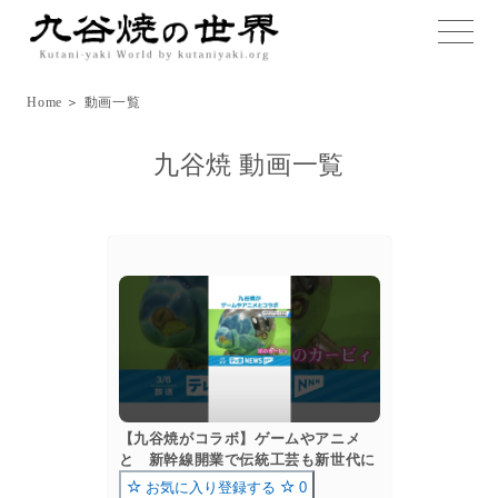
toggle
naviga
Home
＞
動画一覧
九谷焼 動画一覧
【九谷焼がコラボ】ゲームやアニメ
と 新幹線開業で伝統工芸も新世代に
お気に入り登録する
0