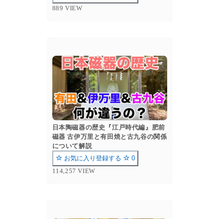
889 VIEW
日本陶磁器の歴史『江戸時代編』肥前
磁器 古伊万里と有田焼と古九谷の関係
について解説
お気に入り登録する
0
114,257 VIEW