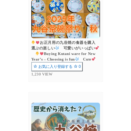
お正月用の九谷焼の食器を購入
選ぶの楽しい
可愛いがいっぱい
Buying Kutani ware for New
Year’s – Choosing is fun
Cute
お気に入り登録する
0
1,230 VIEW