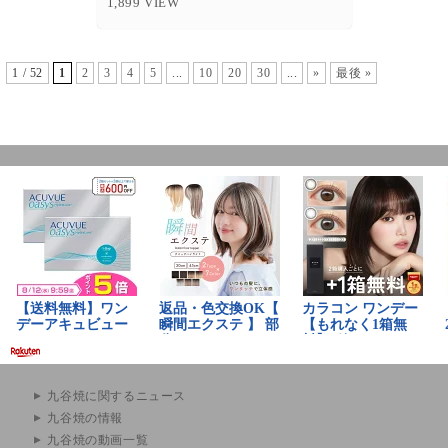
1,899 VIEW
1 / 52
1
2
3
4
5
...
10
20
30
...
»
最後 »
九谷焼に関するニュース
九谷焼の情報
九谷焼の動画一覧