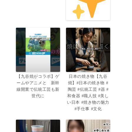
【九谷焼がコラボ】ゲ
日本の焼き物【九谷
ームやアニメと 新幹
焼】#日本の焼き物 #
線開業で伝統工芸も新
陶芸 #伝統工芸 #器 #
世代に
和食器 #職人技 #美し
い日本 #焼き物の魅力
#手仕事 #文化