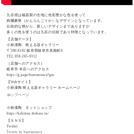
九谷焼は磁器製の生地に色彩豊かな色を使って
絢爛豪華（かんらんごうか）なデザインとなっています。
伝統的な柄から、新しいデザインまでありますが
多くの色を使うのは九谷の伝統であり特徴となっています。
【店舗データ】
小林漆陶 映える器ギャラリー
〒500-8182 岐阜県岐阜市美殿町6
TEL.058-265-9312
［店舗へのアクセス］
岐阜市 本店へのアクセス
https://g.page/baeruutuwa?gm
【Webサイト】
小林漆陶 映える器ギャラリー ホームページ
トップページ
小林漆陶 ネットショップ
https://kshittou.thebase.in/
【ＳＮＳ】
Twitter
Tweets by baeruutuwa