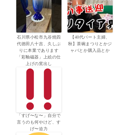
石川県小松市九谷焼四
【40代パート主婦、
代徳田八十吉、久しぶ
秋】茶碗まつりとかジ
りに本業であります
ャバとか購入品とか
「彩釉磁器」上絵の仕
上げの窯出し
「すげ〜な〜」自分で
言うのも何やけど、す
げ〜迫力