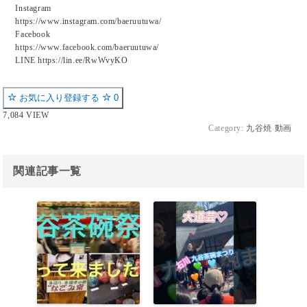
Instagram
https://www.instagram.com/baeruutuwa/
Facebook
https://www.facebook.com/baeruutuwa/
LINE https://lin.ee/RwWvyKO
お気に入り登録する
0
7,084 VIEW
Category:
九谷焼 動画
関連記事一覧