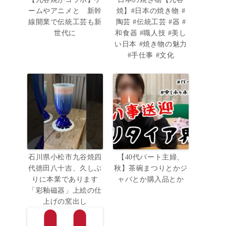
ームやアニメと 新幹
焼】#日本の焼き物 #
線開業で伝統工芸も新
陶芸 #伝統工芸 #器 #
世代に
和食器 #職人技 #美し
い日本 #焼き物の魅力
#手仕事 #文化
石川県小松市九谷焼四
【40代パート主婦、
代徳田八十吉、久しぶ
秋】茶碗まつりとかジ
りに本業であります
ャバとか購入品とか
「彩釉磁器」上絵の仕
上げの窯出し