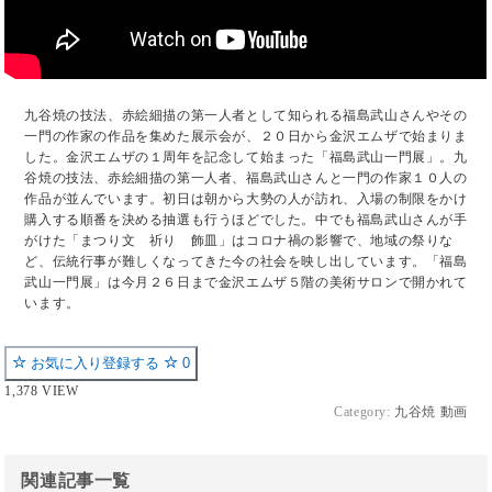
九谷焼の技法、赤絵細描の第一人者として知られる福島武山さんやその
一門の作家の作品を集めた展示会が、２０日から金沢エムザで始まりま
した。金沢エムザの１周年を記念して始まった「福島武山一門展」。九
谷焼の技法、赤絵細描の第一人者、福島武山さんと一門の作家１０人の
作品が並んでいます。初日は朝から大勢の人が訪れ、入場の制限をかけ
購入する順番を決める抽選も行うほどでした。中でも福島武山さんが手
がけた「まつり文 祈り 飾皿」はコロナ禍の影響で、地域の祭りな
ど、伝統行事が難しくなってきた今の社会を映し出しています。「福島
武山一門展」は今月２６日まで金沢エムザ５階の美術サロンで開かれて
います。
お気に入り登録する
0
1,378 VIEW
Category:
九谷焼 動画
関連記事一覧