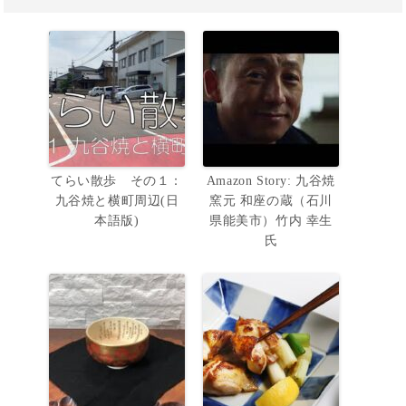
てらい散歩 その１：
Amazon Story: 九谷焼
九谷焼と横町周辺(日
窯元 和座の蔵（石川
本語版)
県能美市）竹内 幸生
氏