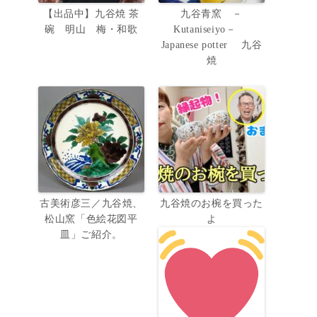
【出品中】九谷焼 茶
九谷青窯 －
碗 明山 梅・和歌
Kutaniseiyo－
Japanese potter 九谷
焼
古美術彦三／九谷焼、
九谷焼のお椀を買った
松山窯「色絵花図平
よ
皿」ご紹介。