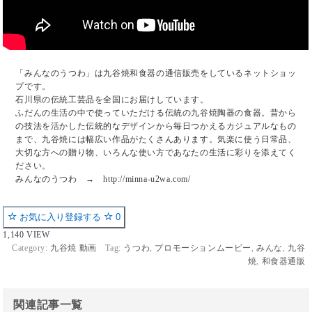
「みんなのうつわ」は九谷焼和食器の通信販売をしているネットショッ
プです。
石川県の伝統工芸品を全国にお届けしています。
ふだんの生活の中で使っていただける伝統の九谷焼陶器の食器。昔から
の技法を活かした伝統的なデザインから毎日つかえるカジュアルなもの
まで、九谷焼には幅広い作品がたくさんあります。気楽に使う日常品、
大切な方への贈り物、いろんな使い方であなたの生活に彩りを添えてく
ださい。
みんなのうつわ → http://minna-u2wa.com/
お気に入り登録する
0
1,140 VIEW
Category:
九谷焼 動画
Tag:
うつわ
,
プロモーションムービー
,
みんな
,
九谷
焼
,
和食器通販
関連記事一覧