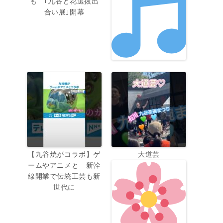
も ｢九谷と花選抜出
合い展｣開幕
【九谷焼がコラボ】ゲ
大道芸
ームやアニメと 新幹
線開業で伝統工芸も新
世代に