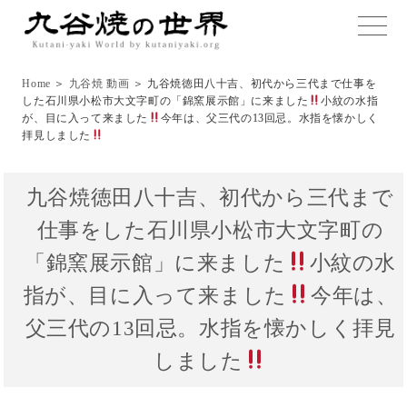
toggle
naviga
Home
＞
九谷焼 動画
＞ 九谷焼徳田八十吉、初代から三代まで仕事を
した石川県小松市大文字町の「錦窯展示館」に来ました
小紋の水指
が、目に入って来ました
今年は、父三代の13回忌。水指を懐かしく
拝見しました
九谷焼徳田八十吉、初代から三代まで
仕事をした石川県小松市大文字町の
「錦窯展示館」に来ました
小紋の水
指が、目に入って来ました
今年は、
父三代の13回忌。水指を懐かしく拝見
しました