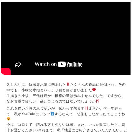
久しぶりに、錦窯展示館に来ました
たくさんの作品に圧倒され、その
中でも 小紋の水指とバッチリ目と目が合いました
手描きの小紋、三代は細かい模様の道は歩みませんでした。ですから、
なお貴重で珍しい一品と言えるのではないでしょうか
これを描いた時の息づかいが 伝わって来ます
まさか、何十年経っ
て 私がYouTubeにアップ
するなんて 想像もしなかったでしょうね
今は、コロナで 訪れる方も少ない錦窯。また、いつか収束したら、是
非お運びください♪それまで、私「地道にご紹介させていただきたい」と