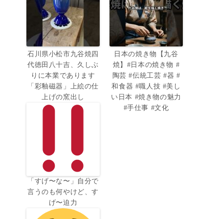
石川県小松市九谷焼四
日本の焼き物【九谷
代徳田八十吉、久しぶ
焼】#日本の焼き物 #
りに本業であります
陶芸 #伝統工芸 #器 #
「彩釉磁器」上絵の仕
和食器 #職人技 #美し
上げの窯出し
い日本 #焼き物の魅力
#手仕事 #文化
「すげ〜な〜」自分で
言うのも何やけど、す
げ〜迫力