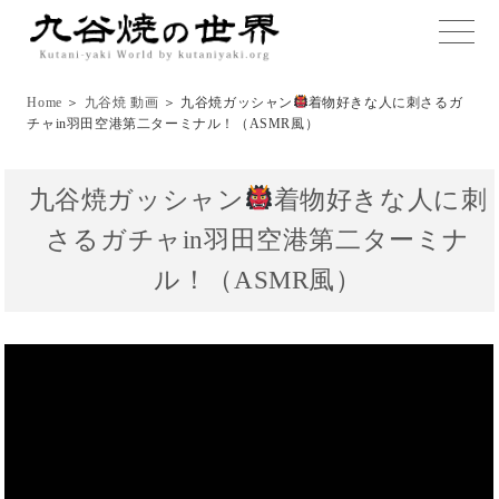
toggle
naviga
Home
＞
九谷焼 動画
＞ 九谷焼ガッシャン
着物好きな人に刺さるガ
チャin羽田空港第二ターミナル！（ASMR風）
九谷焼ガッシャン
着物好きな人に刺
さるガチャin羽田空港第二ターミナ
ル！（ASMR風）