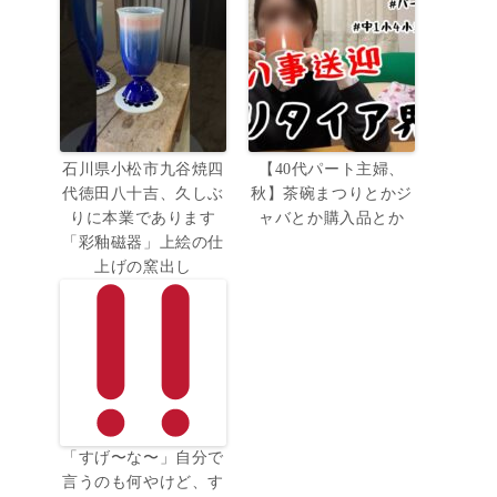
石川県小松市九谷焼四
【40代パート主婦、
代徳田八十吉、久しぶ
秋】茶碗まつりとかジ
りに本業であります
ャバとか購入品とか
「彩釉磁器」上絵の仕
上げの窯出し
「すげ〜な〜」自分で
言うのも何やけど、す