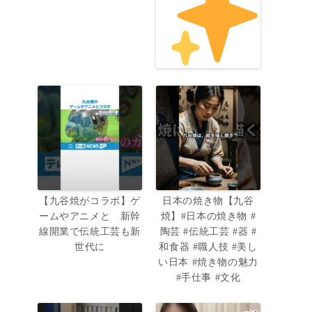
【九谷焼がコラボ】ゲ
日本の焼き物【九谷
ームやアニメと 新幹
焼】#日本の焼き物 #
線開業で伝統工芸も新
陶芸 #伝統工芸 #器 #
世代に
和食器 #職人技 #美し
い日本 #焼き物の魅力
#手仕事 #文化