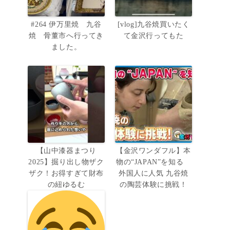
#264 伊万里焼 九谷
[vlog]九谷焼買いたく
焼 骨董市へ行ってき
て金沢行ってもた
ました。
【山中漆器まつり
【金沢ワンダフル】本
2025】掘り出し物ザク
物の“JAPAN”を知る
ザク！お得すぎて財布
外国人に人気 九谷焼
の紐ゆるむ
の陶芸体験に挑戦！