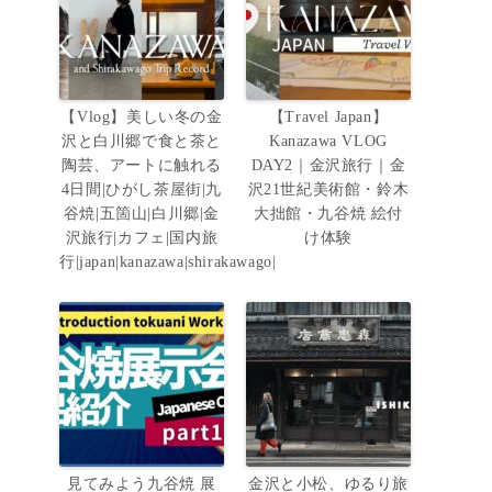
【Vlog】美しい冬の金
【Travel Japan】
沢と白川郷で食と茶と
Kanazawa VLOG
陶芸、アートに触れる
DAY2｜金沢旅行｜金
4日間|ひがし茶屋街|九
沢21世紀美術館・鈴木
谷焼|五箇山|白川郷|金
大拙館・九谷焼 絵付
沢旅行|カフェ|国内旅
け体験
行|japan|kanazawa|shirakawago|
見てみよう九谷焼 展
金沢と小松、ゆるり旅