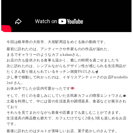
今回は岐阜県の大垣市、大垣駅周辺をめぐる旅の動画です。
最初に訪れたのは、アンティークや作家ものの作品が溢れた、
まるでギャラリーのようなカフェkahanさん。
お店の方も提供される食事も温かく、癒しの時間を過ごせました🫧
次に訪れたのは、シンプルながらもデザイン性が感じられる生活用品が
たくさん取り揃えられているキッチン雑貨PAULさん🫕
少し車で移動して向かったのは、イギリスアンティークのお店Portobello
2nd さん。
お休み中でしたが店内可愛かったです
そして、行くのを楽しみにしていた古民家カフェの喫茶エントワさん🫖
土蔵を利用して、中には昔の生活道具や調理器具、食器などが展示され
ており
それらを見てまわりながら飲食や読書までも楽しむことができます。
生活道具の商品数も膨大で、カフェだけでなく2倍も3倍も楽しめるお店
です。
最後に訪れたのはタルトが美味しいお店、菓子処かしのさんです。