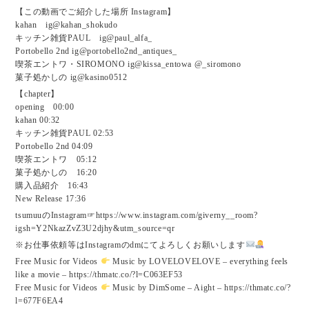
【この動画でご紹介した場所 Instagram】
kahan ig@kahan_shokudo
キッチン雑貨PAUL ig@paul_alfa_
Portobello 2nd ig@portobello2nd_antiques_
喫茶エントワ・SIROMONO ig@kissa_entowa @_siromono
菓子処かしの ig@kasino0512
【chapter】
opening 00:00
kahan 00:32
キッチン雑貨PAUL 02:53
Portobello 2nd 04:09
喫茶エントワ 05:12
菓子処かしの 16:20
購入品紹介 16:43
New Release 17:36
tsumuuのInstagram☞https://www.instagram.com/giverny__room?
igsh=Y2NkazZvZ3U2djhy&utm_source=qr
※お仕事依頼等はInstagramのdmにてよろしくお願いします
Free Music for Videos
Music by LOVELOVELOVE – everything feels
like a movie – https://thmatc.co/?l=C063EF53
Free Music for Videos
Music by DimSome – Aight – https://thmatc.co/?
l=677F6EA4