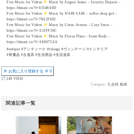
Free Music for Videos
Music by August James – Security Deposit –
https://thmatc.co/?l=63348A6D
Free Music for Videos
Music by WABI SABI – coffee shop girl –
https://thmatc.co/?l=78A2F602
Free Music for Videos
Music by Citrus Avenue – Cozy Snow –
https://thmatc.co/?l=A31FF36C
Free Music for Videos
Music by Elyssa Plaza – Some Body –
https://thmatc.co/?l=AE6675AA
#antique #アンティーク #vintage #ヴィンテージ #インテリア
#骨董品 #古道具 #生活用品 #生活道具
お気に入り登録する
0
17,149 VIEW
Category:
九谷焼 動画
関連記事一覧