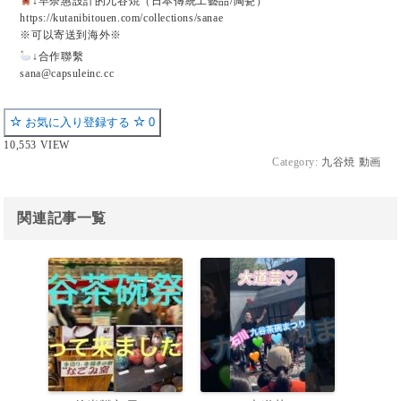
↓早奈惠設計的九谷焼（日本傳統工藝品/陶瓷）
https://kutanibitouen.com/collections/sanae
※可以寄送到海外※
↓合作聯繫
sana@capsuleinc.cc
お気に入り登録する
0
10,553 VIEW
Category:
九谷焼 動画
関連記事一覧