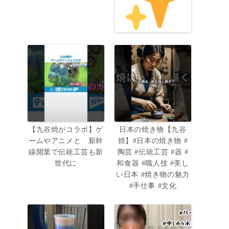
【九谷焼がコラボ】ゲ
日本の焼き物【九谷
ームやアニメと 新幹
焼】#日本の焼き物 #
線開業で伝統工芸も新
陶芸 #伝統工芸 #器 #
世代に
和食器 #職人技 #美し
い日本 #焼き物の魅力
#手仕事 #文化