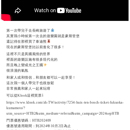
第一次帶兒子去長崎旅遊了
其實我小時候第一次去的遊樂園就是豪斯登堡
還記得在那裡買了泰迪熊
現在的豪斯登堡比以前進化了很多！
這裡不只是異國風情的世界
裡面的遊樂設施有很多現代化的
而且晚上變成光之王國
很浪漫的氣氛
和家人或和情侶，和朋友都可以一起享受！
這次我一個人帶兒子也很放鬆
非常推薦和家人一起來玩唷
可以從Klook這裡買票⇩
https://www.klook.com/zh-TW/activity/7254-huis-ten-bosch-ticket-fukuoka-
kumamoto/?
utm_source=HTB2&utm_medium=referral&utm_campaign=2024sepHTB
門票優惠號碼：HTB202409
優惠號適用期間：到2024年10月2日為止