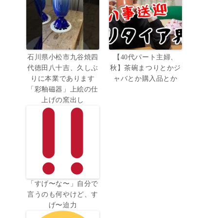
石川県小松市九谷焼四
【40代パート主婦、
代徳田八十吉、久しぶ
秋】茶碗まつりとかジ
りに本業であります
ャバとか購入品とか
「彩釉磁器」上絵の仕
上げの窯出し
「すげ〜な〜」自分で
言うのも何やけど、す
げ〜迫力