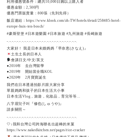
利用優惠號条件：總共10,000日圓以上購入者
優惠金額：2,500円
優惠門票販賣量：800張（先到先得）
飯店連結：https://www.klook.com/zh-TW/hotels/detail/258485-hotel-
europe-huis-ten-bosch/
#豪斯登堡 #日本遊樂園 #日本旅遊 #九州旅遊 #長崎旅遊
-.-.-.-.-.-.-.-.-.-.-.-.-.-.-.-.-.-.-.-.-.-.-.-.-.-.-.-.
大家好！ 我是日本未婚媽媽『早奈恵(さなえ)』
土生土長的日本人
會講日文/中文/英文
●2016年 去台灣留學
●2019年 開始當全職KOL
●2020年 2月寶寶誕生
我們在日本透過拍影片跟大家分享
單親媽媽和孩子的日本生活大小事
日本生活Vlog，旅遊，化妝品，育兒等等…
八字眉兒子叫『修也(しゅうや)』
請多關照～
-.-.-.-.-.-.-.-.-.-.-.-.-.-.-.-.-.-.-.-.-.-.-.-.-.-.-.-.
🤍↓我和台灣公司跨海聯名出超棒的米菓
https://www.nakedkitchen.net/pages/rice-cracker