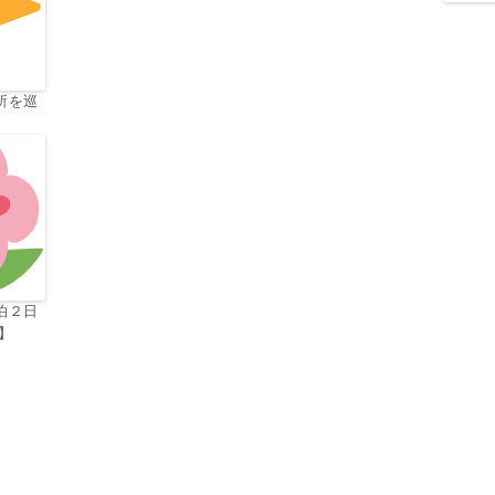
所を巡
泊２日
g】