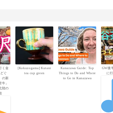
行く金
[Kokuzogama] Kutani
Kanazawa Guide: Top
GW後
のどぐ
tea cup green
Things to Do and Where
に
」の新
to Go in Kanazawa
登牛」
北陸の
能