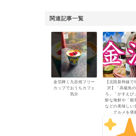
関連記事一覧
金箔輝く九谷焼フリー
【北陸新幹線で
カップでおうちカフェ
沢】「高級魚
気分
ろ」「がすえび
鮮な海鮮や「能
などの美味しい
グルメを堪