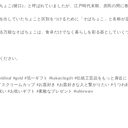
ちょこ(猪口)」と呼ばれていましたが、江戸時代末期、庶民の間に
を出していたちょこと区別をつけるために「そばちょこ」と名称が
る万能なそばちょこは、食卓だけでなく暮らしを彩る器としていく
ください。
金箔 #goldleaf #gold #箔一ギフト #hakuichigift #伝統工芸品を
イスクリームカップ #お皿好き #お皿好きな人と繋がりたい #うつわ好き
#お祝いギフト #素敵なプレゼント #tableware