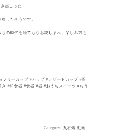
巻き起こった
定着したそうです。
つもの時代を経てもなお親しまれ、楽しみ方も
もっと身近に #フリーカップ #カップ #デザートカップ #蕎
 #和食器 #食器 #器 #おうちスイーツ #おう
Category:
九谷焼 動画