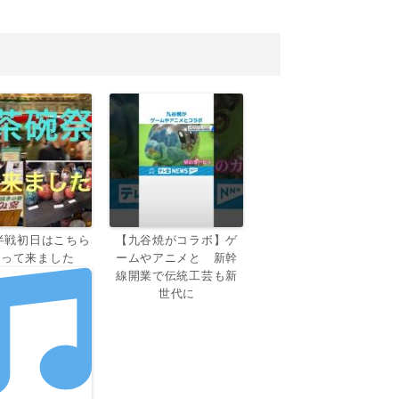
半戦初日はこちら
【九谷焼がコラボ】ゲ
行って来ました
ームやアニメと 新幹
線開業で伝統工芸も新
世代に