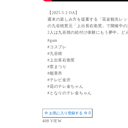
【2025.5.2 OA】
週末の楽しみ方を提案する「花金観光レッツ
の九谷焼窯元「上出長右衛窯」で開催中の
2人は九谷焼の絵付け体験にもう夢中。ど
#gum
#コスプレ
#九谷焼
#上出長右衛窯
#窯まつり
#能美市
#テレビ金沢
#花のテレ金ちゃん
#となりのテレ金ちゃん
お気に入り登録する
0
408 VIEW