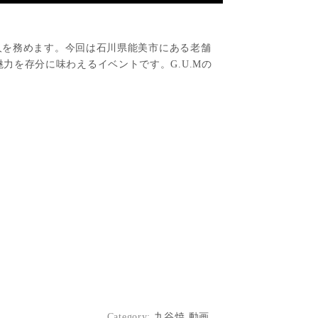
内人を務めます。今回は石川県能美市にある老舗
を存分に味わえるイベントです。G.U.Mの
Category:
九谷焼 動画