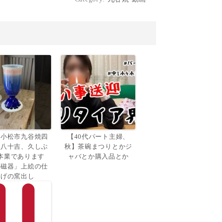
県小松市九谷焼四
【40代パート主婦、
田八十吉、久しぶ
秋】茶碗まつりとかジ
本業であります
ャバとか購入品とか
釉磁器」上絵の仕
上げの窯出し