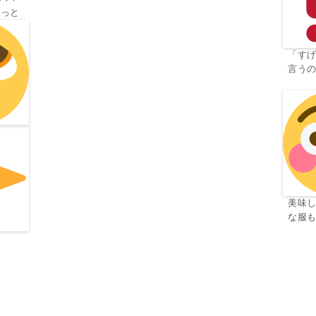
よっと
「す
言う
美味
な服