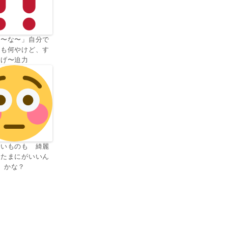
げ〜な〜」自分で
のも何やけど、す
げ〜迫力
しいものも 綺麗
もたまにがいいん
かな？