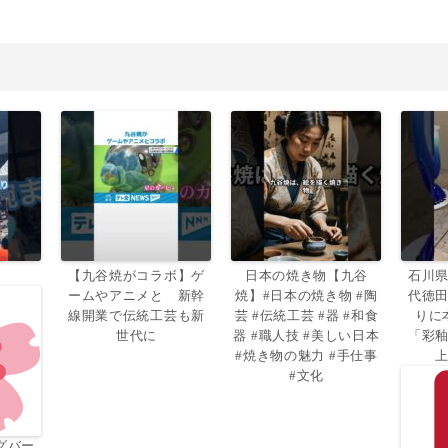
【九谷焼がコラボ】ゲ
日本の焼き物【九谷
石川
ームやアニメと 新幹
焼】#日本の焼き物 #陶
代徳
線開業で伝統工芸も新
芸 #伝統工芸 #器 #和食
りに
世代に
器 #職人技 #美しい日本
「彩
#焼き物の魅力 #手仕事
#文化
グバー