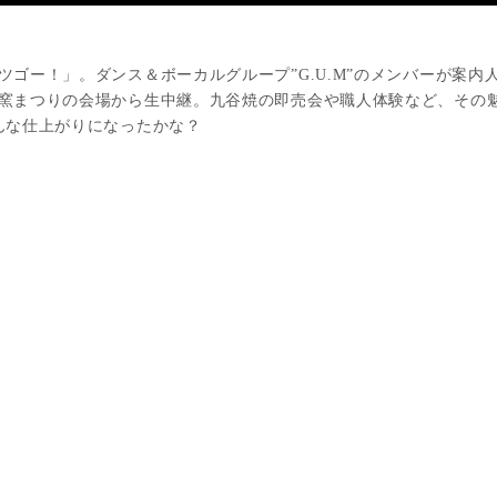
ゴー！」。ダンス＆ボーカルグループ”G.U.M”のメンバーが案
窯まつりの会場から生中継。九谷焼の即売会や職人体験など、その魅力
んな仕上がりになったかな？