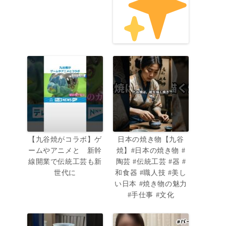
【九谷焼がコラボ】ゲ
日本の焼き物【九谷
ームやアニメと 新幹
焼】#日本の焼き物 #
線開業で伝統工芸も新
陶芸 #伝統工芸 #器 #
世代に
和食器 #職人技 #美し
い日本 #焼き物の魅力
#手仕事 #文化