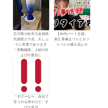
石川県小松市九谷焼四
【40代パート主婦、
代徳田八十吉、久しぶ
秋】茶碗まつりとかジ
りに本業であります
ャバとか購入品とか
「彩釉磁器」上絵の仕
上げの窯出し
「すげ〜な〜」自分で
言うのも何やけど、す
げ〜迫力