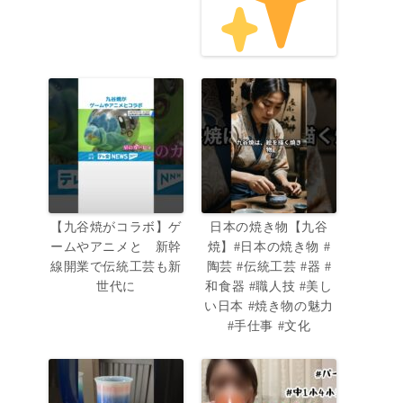
【九谷焼がコラボ】ゲ
日本の焼き物【九谷
ームやアニメと 新幹
焼】#日本の焼き物 #
線開業で伝統工芸も新
陶芸 #伝統工芸 #器 #
世代に
和食器 #職人技 #美し
い日本 #焼き物の魅力
#手仕事 #文化