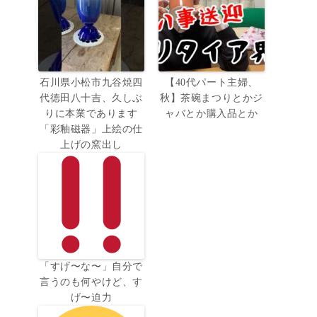
石川県小松市九谷焼四
【40代パート主婦、
代徳田八十吉、久しぶ
秋】茶碗まつりとかジ
りに本業であります
ャバとか購入品とか
「彩釉磁器」上絵の仕
上げの窯出し
「すげ〜な〜」自分で
言うのも何やけど、す
げ〜迫力