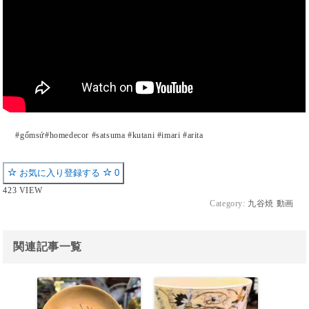
#gốmsứ#homedecor #satsuma #kutani #imari #arita
お気に入り登録する
0
423 VIEW
Category:
九谷焼 動画
関連記事一覧