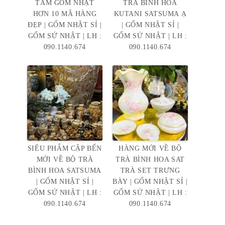
TẦM GỐM NHẬT
TRÀ BÌNH HOA
HƠN 10 MÃ HÀNG
KUTANI SATSUMA Ạ
ĐẸP | GỐM NHẬT SỈ |
| GỐM NHẬT SỈ |
GỐM SỨ NHẬT | LH :
GỐM SỨ NHẬT | LH :
090.1140.674
090.1140.674
SIÊU PHẨM CẬP BẾN
HÀNG MỚI VỀ BỘ
MỚI VỀ BỘ TRÀ
TRÀ BÌNH HOA SAT
BÌNH HOA SATSUMA
TRÀ SET TRƯNG
| GỐM NHẬT SỈ |
BÀY | GỐM NHẬT SỈ |
GỐM SỨ NHẬT | LH :
GỐM SỨ NHẬT | LH :
090.1140.674
090.1140.674