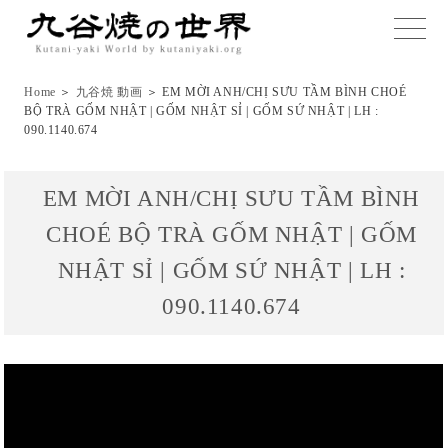
toggle
naviga
Home
＞
九谷焼 動画
＞ EM MỜI ANH/CHỊ SƯU TẦM BÌNH CHOÉ
BỘ TRÀ GỐM NHẬT | GỐM NHẬT SỈ | GỐM SỨ NHẬT | LH :
090.1140.674
EM MỜI ANH/CHỊ SƯU TẦM BÌNH
CHOÉ BỘ TRÀ GỐM NHẬT | GỐM
NHẬT SỈ | GỐM SỨ NHẬT | LH :
090.1140.674