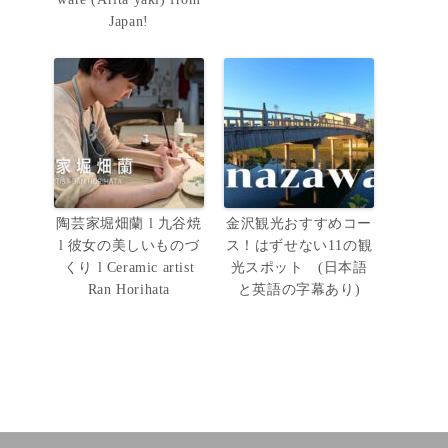
Japan!
陶芸家堀畑蘭 l 九谷焼
金沢観光おすすめコー
l 彼女の美しいものづ
ス！はずせない11の観
くり l Ceramic artist
光スポット (日本語
Ran Horihata
と英語の字幕あり)