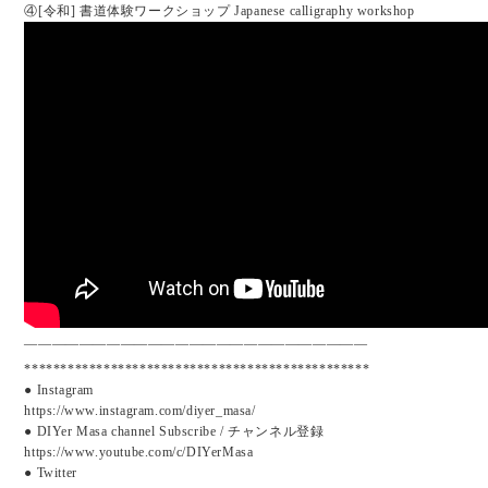
④[令和] 書道体験ワークショップ Japanese calligraphy workshop
—————————————————————————
************************************************
● Instagram
https://www.instagram.com/diyer_masa/
● DIYer Masa channel Subscribe / チャンネル登録
https://www.youtube.com/c/DIYerMasa
● Twitter