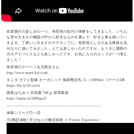
佐賀旅行の楽しみの一つ、有田焼の絵付け体験をしてきました。いろん
な形や大きさの陶器の中から好きなものを選んで、好きな柄を描いてい
きます。丁度いい大きさのマグカップに、有田焼らしさのある模様を自
分なりに描いてみました。とても楽しかったのですが、もう少し講師の
方のアドバイスなども欲しかったです。お気に入りのカップが一つ増え
ました！
有田焼のデパート丸兄商社さん
http://www.maru-kei.com/
タニタ カフェ監修 オーガニック 無調整豆乳 1L（1000ml）1ケース6本
https://bit.ly/2GsivJx
国産はちみつ 百花蜜 500ｇ 群馬県産
https://amzn.to/2M9qazZ
—————————————————————————
体験シリーズ①～④
①[陶芸体験] 手びねりの陶芸体験 ☆ Pottery Experience