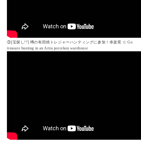
③[宝探し!?] 噂の有田焼トレジャーハンティングに参加！幸楽窯 ☆ Go
treasure hunting in an Arita porcelain warehouse