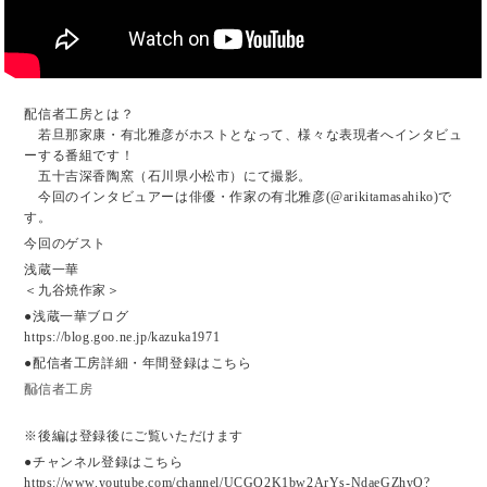
配信者工房とは？
若旦那家康・有北雅彦がホストとなって、様々な表現者へインタビュ
ーする番組です！
五十吉深香陶窯（石川県小松市）にて撮影。
今回のインタビュアーは俳優・作家の有北雅彦(@arikitamasahiko)で
す。
今回のゲスト
浅蔵一華
＜九谷焼作家＞
●浅蔵一華ブログ
https://blog.goo.ne.jp/kazuka1971
●配信者工房詳細・年間登録はこちら
配信者工房
※後編は登録後にご覧いただけます
●チャンネル登録はこちら
https://www.youtube.com/channel/UCGQ2K1bw2ArYs-NdaeGZhyQ?