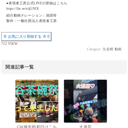
●表現者工房公式LINEの登録はこちら
https://lin.ee/eijGNlX
紹介動画ナレーション：池田玲
製作：一般社団法人表現者工房
お気に入り登録する
0
712 VIEW
Category:
九谷焼 動画
関連記事一覧
GW後半戦初日はこち
大道芸