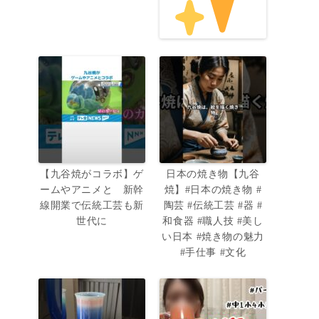
【九谷焼がコラボ】ゲ
日本の焼き物【九谷
ームやアニメと 新幹
焼】#日本の焼き物 #
線開業で伝統工芸も新
陶芸 #伝統工芸 #器 #
世代に
和食器 #職人技 #美し
い日本 #焼き物の魅力
#手仕事 #文化