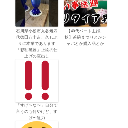
石川県小松市九谷焼四
【40代パート主婦、
代徳田八十吉、久しぶ
秋】茶碗まつりとかジ
りに本業であります
ャバとか購入品とか
「彩釉磁器」上絵の仕
上げの窯出し
「すげ〜な〜」自分で
言うのも何やけど、す
げ〜迫力