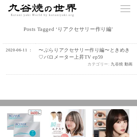
toggle
naviga
Posts Tagged ‘りアクセサリー作り編’
〜ぶらりアクセサリー作り編〜ときめき
2020-06-11 ：
♡バロメーター上昇TV ep59
カテゴリー:
九谷焼 動画