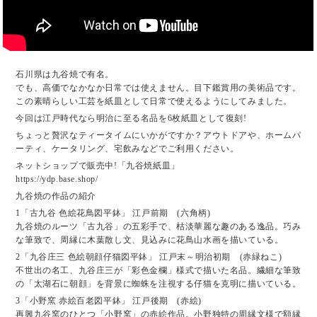
石川県は九谷焼で有名。
でも、高価でなかなか日常では使えません。目下鑑賞用の美術品です。
この素晴らしい工芸を紙皿として日常で使えるようにしてみました。
今回は江戸時代なら明治に至る名品を6枚紙皿として復刻!
ちょっと贅沢なティータイムにいかがですか？アウトドアや、ホームパ
ーティ、ケータリング、宅飲みなどでご利用ください。
ネットショップで販売中!「九谷焼紙皿」
https://ydp.base.shop/
九谷焼の作品の紹介
1「古九谷 色絵花鳥図平鉢」 江戸前期 (六角柄)
九谷焼のルーツ「古九谷」の五彩手で、枯淡華麗な趣のある逸品。巧み
な筆致で、周縁に木葉散し文、見込みに花鳥山水画を描いている。
2「九谷庄三 色絵朝顔仔猫図平鉢」 江戸末～明治初期 (赤緑ねこ)
不世出の名工、九谷庄三が「彩色金欄」様式で描いた名品。繊細な筆致
の「太湖石に朝顔」を背景に蜘蛛を注視する仔猫を克明に描いている。
3「小野窯 赤絵百老図平鉢」 江戸後期 (赤絵)
再興九谷窯のひとつ「小野窯」の赤絵作品。小野独特の周縁文様で額縁