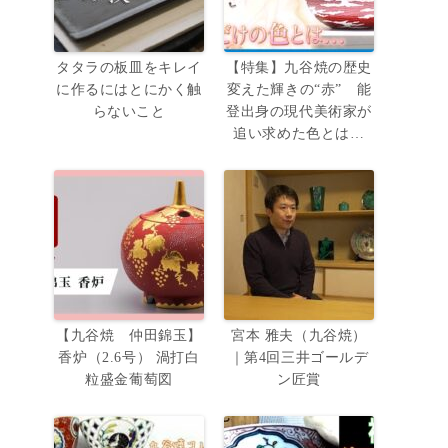
タタラの板皿をキレイ
【特集】九谷焼の歴史
に作るにはとにかく触
変えた輝きの“赤” 能
らないこと
登出身の現代美術家が
追い求めた色とは…
【九谷焼 仲田錦玉】
宮本 雅夫（九谷焼）
香炉（2.6号） 渦打白
｜第4回三井ゴールデ
粒盛金葡萄図
ン匠賞