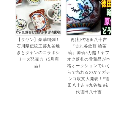
【ダヤン】豪華絢爛！
再)初代徳田八十吉
石川県伝統工芸九谷焼
『古九谷欽慕 輪茶
きとダヤンのコラボシ
碗』原価5万超！ヤフ
リーズ発売☆（5月商
オク落札の骨董品が本
品）
格オークションでいく
らで売れるのか？ガチ
ンコ収支大発表！#徳
田八十吉 #九谷焼 #初
代徳田八十吉