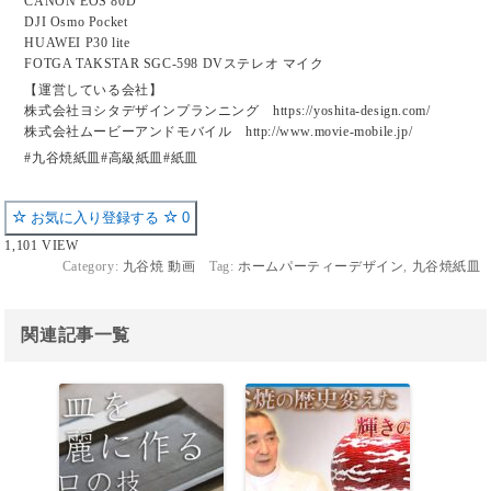
CANON EOS 80D
DJI Osmo Pocket
HUAWEI P30 lite
FOTGA TAKSTAR SGC-598 DVステレオ マイク
【運営している会社】
株式会社ヨシタデザインプランニング https://yoshita-design.com/
株式会社ムービーアンドモバイル http://www.movie-mobile.jp/
#九谷焼紙皿#高級紙皿#紙皿
お気に入り登録する
0
1,101 VIEW
Category:
九谷焼 動画
Tag:
ホームパーティーデザイン
,
九谷焼紙皿
関連記事一覧