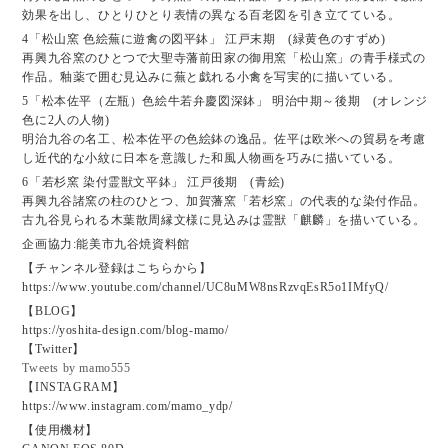
効果を出し、ひとりひとり表情の異なる百老図を引き立てている。
4「松山窯 色絵蕪に遊禽の図平鉢」 江戸末期 (緑黄色のすずめ)
再興九谷窯のひとつで大聖寺藩前田家の御用窯「松山窯」の青手様式の
作品。釉薬で囲む見込みに蕪と戯れる小禽を写実的に描いている。
5「松本佐平（左瓶）色絵牛若弁慶図深鉢」 明治中期～後期 (オレンジ
色に2人の人物)
明治九谷の名工、松本佐平の色絵鉢の逸品。佐平は欧米への貿易を考慮
し近代的な小紋に日本を意識した和風人物画を巧みに描いている。
6「若杉窯 染付霊獣文平鉢」 江戸後期 (青絵)
再興九谷諸窯の柱のひとつ、加賀藩窯「若杉窯」の代表的な染付作品。
古九谷見られる木葉散周縁文様に見込みは霊獣「麒麟」を描いている。
企画協力:能美市九谷焼資料館
【チャンネル登録はこちらから】
https://www.youtube.com/channel/UC8uMW8nsRzvqEsR5o1IMfyQ/
【BLOG】
https://yoshita-design.com/blog-mamo/
【Twitter】
Tweets by mamo555
【INSTAGRAM】
https://www.instagram.com/mamo_ydp/
【使用機材】