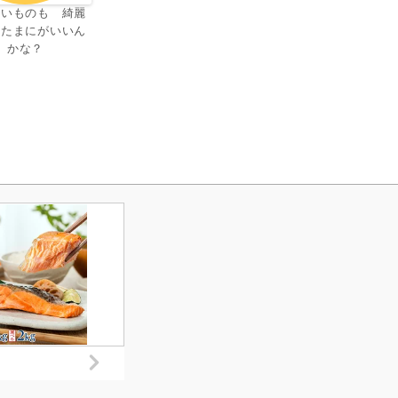
しいものも 綺麗
もたまにがいいん
かな？