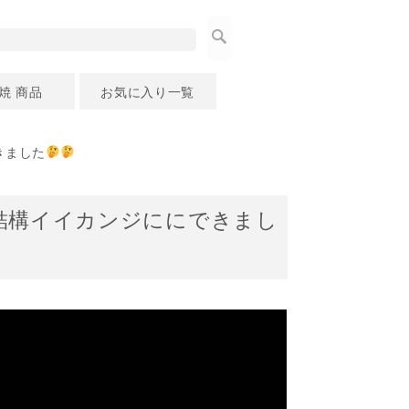
焼 商品
お気に入り一覧
きました
結構イイカンジににできまし