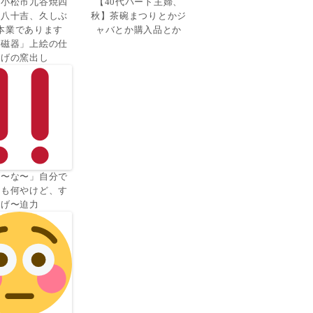
県小松市九谷焼四
【40代パート主婦、
田八十吉、久しぶ
秋】茶碗まつりとかジ
本業であります
ャバとか購入品とか
釉磁器」上絵の仕
上げの窯出し
げ〜な〜」自分で
のも何やけど、す
げ〜迫力