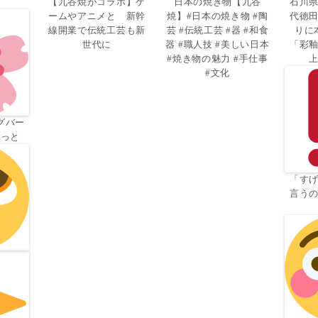
【九谷焼がコラボ】ゲ
日本の焼き物【九谷
石川
ームやアニメと 新幹
焼】#日本の焼き物 #陶
代徳
線開業で伝統工芸も新
芸 #伝統工芸 #器 #和食
りに
世代に
器 #職人技 #美しい日本
「彩
#焼き物の魅力 #手仕事
#文化
グバー
よっと
「す
言う