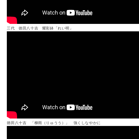
三代 徳田八十吉 耀彩鉢「れい明」
徳田八十吉 「柳雨（りゅうう）」 強くしなやかに