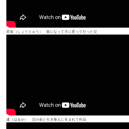
昇龍（しょうりゅう） 龍になって天に昇って行った父
遙（はるか） 父の命と引き換えに生まれて作品