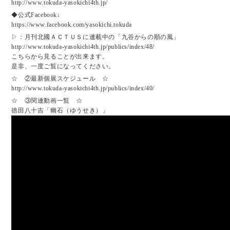
http://www.tokuda-yasokichi4th.jp/
◆公式Facebook↓
https://www.facebook.com/yasokichi.tokuda
▷：月刊北國ＡＣＴＵＳに連載中の「九谷からの順の風」
http://www.tokuda-yasokichi4th.jp/publics/index/48/
こちらから見ることが出来ます。
是非、一度ご覧になってください。
☆ ②最新個展スケジュール ☆
http://www.tokuda-yasokichi4th.jp/publics/index/40/
☆ ③関連動画一覧 ☆
徳田八十吉「幽石（ゆうせき）」