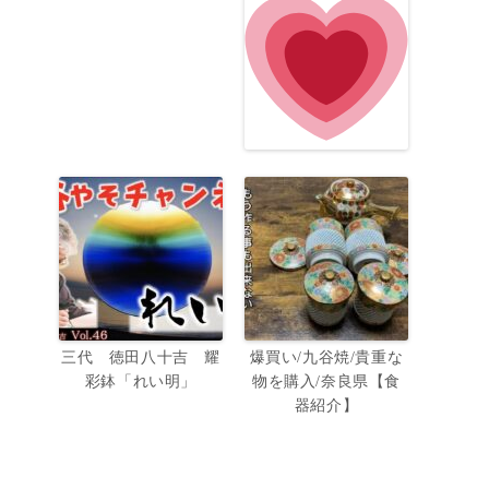
三代 徳田八十吉 耀
爆買い/九谷焼/貴重な
彩鉢「れい明」
物を購入/奈良県【食
器紹介】