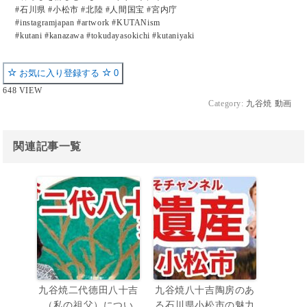
#石川県 #小松市 #北陸 #人間国宝 #宮内庁
#instagramjapan #artwork #KUTANism
#kutani #kanazawa #tokudayasokichi #kutaniyaki
お気に入り登録する
0
648 VIEW
Category:
九谷焼 動画
関連記事一覧
九谷焼二代德田八十吉
九谷焼八十吉陶房のあ
（私の祖父）につい
る石川県小松市の魅力