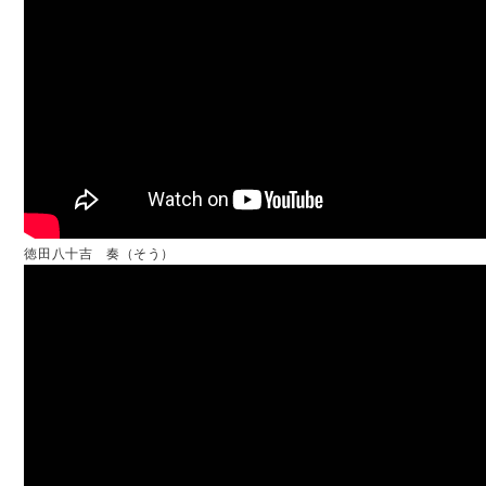
徳田八十吉 奏（そう）