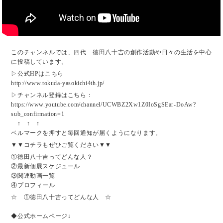
このチャンネルでは、四代 徳田八十吉の創作活動や日々の生活を中心
に投稿しています。
▷公式HPはこちら
http://www.tokuda-yasokichi4th.jp/
▷チャンネル登録はこちら：
https://www.youtube.com/channel/UCWBZ2Xw1Z0IoSgSEar-DoAw?
sub_confirmation=1
↑ ↑ ↑
ベルマークを押すと毎回通知が届くようになります。
▼▼コチラもぜひご覧ください▼▼
①徳田八十吉ってどんな人？
②最新個展スケジュール
③関連動画一覧
④プロフィール
☆ ①徳田八十吉ってどんな人 ☆
◆公式ホームページ↓