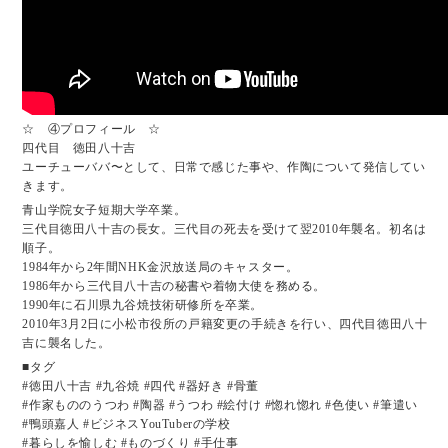
☆ ④プロフィール ☆
四代目 徳田八十吉
ユーチューババ〜として、日常で感じた事や、作陶について発信してい
きます。
青山学院女子短期大学卒業。
三代目徳田八十吉の長女。三代目の死去を受けて翌2010年襲名。初名は
順子。
1984年から2年間NHK金沢放送局のキャスター。
1986年から三代目八十吉の秘書や着物大使を務める。
1990年に石川県九谷焼技術研修所を卒業。
2010年3月2日に小松市役所の戸籍変更の手続きを行い、四代目徳田八十
吉に襲名した。
■タグ
#徳田八十吉 #九谷焼 #四代 #器好き #骨董
#作家もののうつわ #陶器 #うつわ #絵付け #惚れ惚れ #色使い #筆遣い
#鴨頭嘉人 #ビジネスYouTuberの学校
#暮らしを愉しむ #ものづくり #手仕事