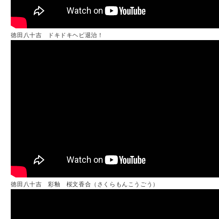
徳田八十吉 ドキドキヘビ退治！
徳田八十吉 彩釉 桜文香合（さくらもんこうごう）