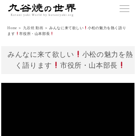
toggle
naviga
Home
＞
九谷焼 動画
＞ みんなに来て欲しい
小松の魅力を熱く語り
ます
市役所・山本部長
みんなに来て欲しい
小松の魅力を熱
く語ります
市役所・山本部長