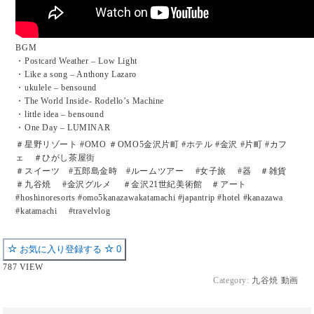
BGM
・Postcard Weather – Low Light
・Like a song – Anthony Lazaro
・ukulele – bensound
・The World Inside- Rodello’s Machine
・little idea – bensound
・One Day – LUMINAR
＃星野リゾート #OMO ＃OMO5金沢片町 #ホテル #金沢 #片町 #カフ
ェ ＃ひがし茶屋街
＃スイーツ #五郎島金時 #ルームツアー #女子旅 #器 ＃雑貨
＃九谷焼 #金沢グルメ ＃金沢21世紀美術館 ＃アート
#hoshinoresorts #omo5kanazawakatamachi #japantrip #hotel #kanazawa
#katamachi #travelvlog
お気に入り登録する
0
787 VIEW
Category:
九谷焼 動画