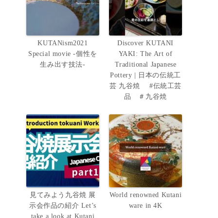
KUTANism2021
Discover KUTANI
Special movie -個性を
YAKI: The Art of
生み出す技法-
Traditional Japanese
Pottery | 日本の伝統工
芸 九谷焼 #伝統工芸
品 ＃九谷焼
見てみよう九谷焼 展
World renowned Kutani
示会作品の紹介 Let’s
ware in 4K
take a look at Kutani