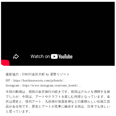
撮影協力：OMO5金沢片町 by 星野リゾート
HP：https://hoshinoresorts.com/ja/hotels/…
Instagram：https://www.instagram.com/omo_hotels/…
今回の動画は、前回の金沢旅行の続きです。前回はグルメを満喫する旅
でしたが、今回は、アートやクラフトを楽しむ内容となっています。金
沢は歴史と、現代アート、九谷焼や加賀友禅などの素晴らしい伝統工芸
品がある街です。歴史とアートが見事に融合する街は、日本でも珍しい
と思っています。