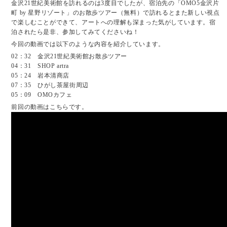
金沢21世紀美術館を訪れるのは3度目でしたが、宿泊先の「OMO5金沢片
町 by 星野リゾート」のお散歩ツアー（無料）で訪れるとまた新しい視点
で楽しむことができて、アートへの理解も深まった気がしています。宿
泊されたら是非、参加してみてくださいね！
今回の動画では以下のような内容を紹介しています。
02：32 金沢21世紀美術館お散歩ツアー
04：31 SHOP artra
05：24 岩本清商店
07：35 ひがし茶屋街周辺
05：09 OMOカフェ
前回の動画はこちらです。