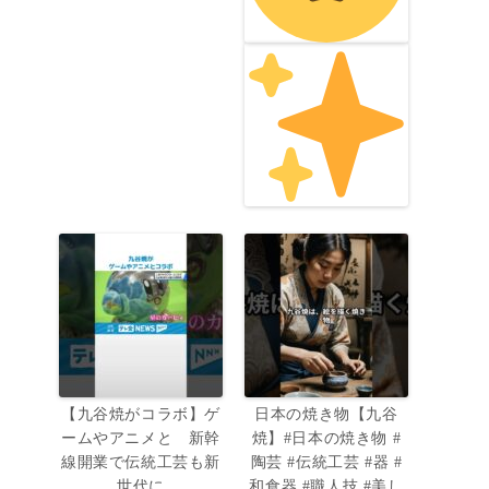
【九谷焼がコラボ】ゲ
日本の焼き物【九谷
ームやアニメと 新幹
焼】#日本の焼き物 #
線開業で伝統工芸も新
陶芸 #伝統工芸 #器 #
世代に
和食器 #職人技 #美し