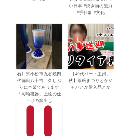
い日本 #焼き物の魅力
#手仕事 #文化
石川県小松市九谷焼四
【40代パート主婦、
代徳田八十吉、久しぶ
秋】茶碗まつりとかジ
りに本業であります
ャバとか購入品とか
「彩釉磁器」上絵の仕
上げの窯出し