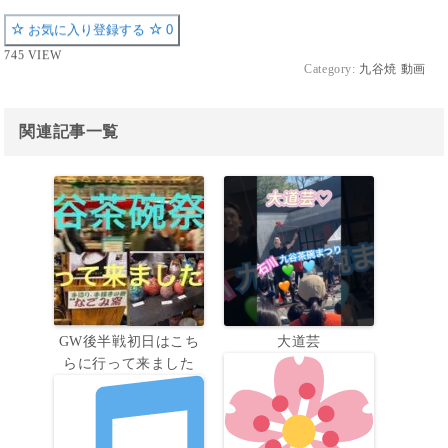
お気に入り登録する
0
745 VIEW
Category:
九谷焼 動画
関連記事一覧
GW後半戦初日はこち
大道芸
らに行って来ました