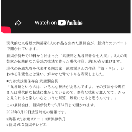
現代的な九谷焼の陶芸家8人の作品を集めた展覧会が、新潟市のデパート
で開かれています。
新潟伊勢丹で19日から始まった『武腰潤と九谷潤青舎七人展』。8人の陶
芸家が伝統的な九谷焼の技法で作った現代作品、約160点が並びます。
現代の色絵九谷を代表する陶芸家・武腰潤さんの作品『鴇(トキ)』。い
わゆる朱鷺色とは違い、鮮やかな青でトキを表現しました。
■九谷焼技術保存会 武腰潤会長
「九谷焼というのは、いろんな技法があるんですよ。その技法を今現在
または現代的な技法に生かしているので、多彩な技術が並んでて、きっ
と見られると楽しいなというな展覧、展観になると思うんです。」
この展覧会は、新潟伊勢丹で3月24日まで開かれます。
2025年3月19日放送時点の情報です。
#陶芸 #九谷焼 #アート #新潟伊勢丹
#新潟 #UX新潟テレビ21