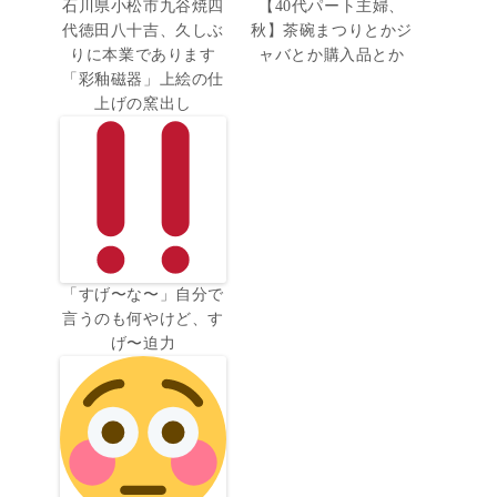
石川県小松市九谷焼四
【40代パート主婦、
代徳田八十吉、久しぶ
秋】茶碗まつりとかジ
りに本業であります
ャバとか購入品とか
「彩釉磁器」上絵の仕
上げの窯出し
「すげ〜な〜」自分で
言うのも何やけど、す
げ〜迫力