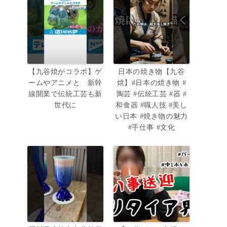
【九谷焼がコラボ】ゲ
日本の焼き物【九谷
ームやアニメと 新幹
焼】#日本の焼き物 #
線開業で伝統工芸も新
陶芸 #伝統工芸 #器 #
世代に
和食器 #職人技 #美し
い日本 #焼き物の魅力
#手仕事 #文化