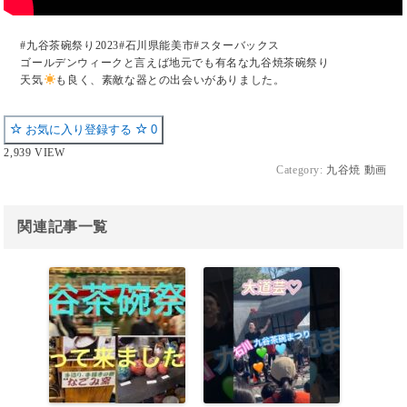
#九谷茶碗祭り2023#石川県能美市#スターバックス
ゴールデンウィークと言えば地元でも有名な九谷焼茶碗祭り
天気
も良く、素敵な器との出会いがありました。
お気に入り登録する
0
2,939 VIEW
Category:
九谷焼 動画
関連記事一覧