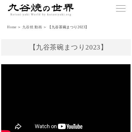
toggle
naviga
Home
＞
九谷焼 動画
＞ 【九谷茶碗まつり2023】
【九谷茶碗まつり2023】