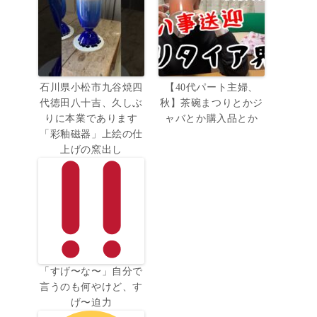
石川県小松市九谷焼四
【40代パート主婦、
代徳田八十吉、久しぶ
秋】茶碗まつりとかジ
りに本業であります
ャバとか購入品とか
「彩釉磁器」上絵の仕
上げの窯出し
「すげ〜な〜」自分で
言うのも何やけど、す
げ〜迫力