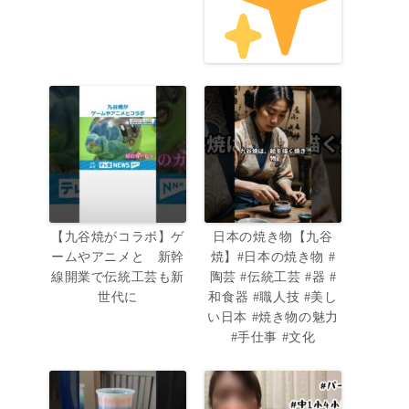
【九谷焼がコラボ】ゲ
日本の焼き物【九谷
ームやアニメと 新幹
焼】#日本の焼き物 #
線開業で伝統工芸も新
陶芸 #伝統工芸 #器 #
世代に
和食器 #職人技 #美し
い日本 #焼き物の魅力
#手仕事 #文化