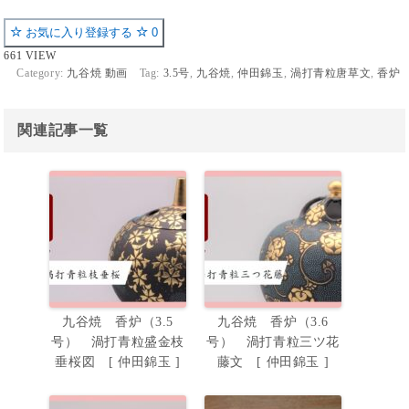
お気に入り登録する
0
661 VIEW
Category:
九谷焼 動画
Tag:
3.5号
,
九谷焼
,
仲田錦玉
,
渦打青粒唐草文
,
香炉
関連記事一覧
九谷焼 香炉（3.5
九谷焼 香炉（3.6
号） 渦打青粒盛金枝
号） 渦打青粒三ツ花
垂桜図 [ 仲田錦玉 ]
藤文 [ 仲田錦玉 ]