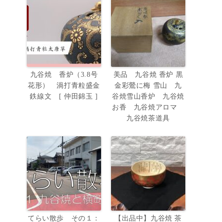
九谷焼 香炉（3.8号
美品 九谷焼 香炉 黒
花形） 渦打青粒盛金
金彩鶯に梅 雪山 九
鉄線文 [ 仲田錦玉 ]
谷焼雪山香炉 九谷焼
お香 九谷焼アロマ
九谷焼茶道具
てらい散歩 その１：
【出品中】九谷焼 茶