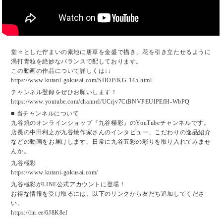
堂々とした佇まいの素地に唐草を金盛で描き、花を引き立たせるように
渦打青粒を絶妙なバランスで配しております。
この動画の作品について詳しくは↓↓
https://www.kutani-gokusai.com/SHOP/KG-145.html
チャンネル登録をぜひお願いします！
https://www.youtube.com/channel/UCrjv7CtBNVPEUlPEfH-WbPQ
■ 当チャンネルについて
九谷焼のオンラインショップ『九谷極彩』のYouTubeチャンネルです。
店長の中田利之が九谷焼作家さんのインタビュー、こだわりの逸品紹介
などの動画をお届けします。日常に九谷五彩の彩りを取り入れてみませ
んか。
九谷極彩
https://www.kutani-gokusai.com/
九谷極彩がLINE公式アカウントに登場！
お得な情報を受け取るには、以下のリンクから友だち追加してくださ
い。
https://lin.ee/6J8K8ef