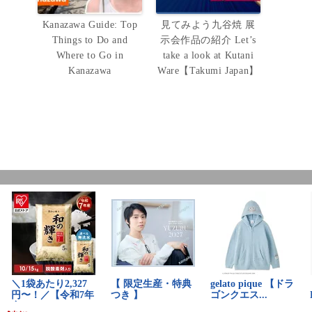
Kanazawa Guide: Top
見てみよう九谷焼 展
Things to Do and
示会作品の紹介 Let’s
Where to Go in
take a look at Kutani
Kanazawa
Ware【Takumi Japan】