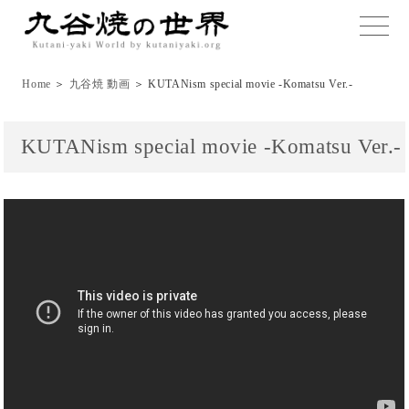
toggle
naviga
Home
＞
九谷焼 動画
＞ KUTANism special movie -Komatsu Ver.-
KUTANism special movie -Komatsu Ver.-