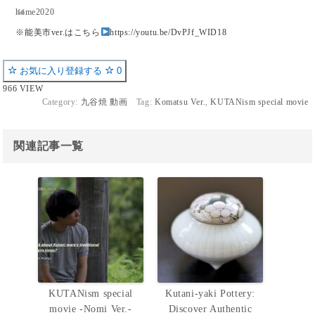
home2020
※能美市ver.はこちら
https://youtu.be/DvPJf_WID18
お気に入り登録する
0
966 VIEW
Category:
九谷焼 動画
Tag:
Komatsu Ver.
,
KUTANism special movie
関連記事一覧
KUTANism special
Kutani-yaki Pottery:
movie -Nomi Ver.-
Discover Authentic