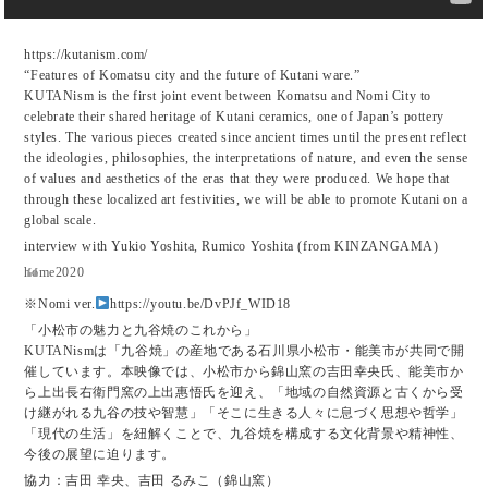
https://kutanism.com/
“Features of Komatsu city and the future of Kutani ware.”
KUTANism is the first joint event between Komatsu and Nomi City to
celebrate their shared heritage of Kutani ceramics, one of Japan’s pottery
styles. The various pieces created since ancient times until the present reflect
the ideologies, philosophies, the interpretations of nature, and even the sense
of values and aesthetics of the eras that they were produced. We hope that
through these localized art festivities, we will be able to promote Kutani on a
global scale.
interview with Yukio Yoshita, Rumico Yoshita (from KINZANGAMA)
home2020
※Nomi ver.
https://youtu.be/DvPJf_WID18
「小松市の魅力と九谷焼のこれから」
KUTANismは「九谷焼」の産地である石川県小松市・能美市が共同で開
催しています。本映像では、小松市から錦山窯の吉田幸央氏、能美市か
ら上出長右衛門窯の上出惠悟氏を迎え、「地域の自然資源と古くから受
け継がれる九谷の技や智慧」「そこに生きる人々に息づく思想や哲学」
「現代の生活」を紐解くことで、九谷焼を構成する文化背景や精神性、
今後の展望に迫ります。
協力：吉田 幸央、吉田 るみこ（錦山窯）