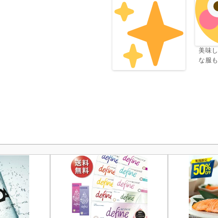
美味
な服