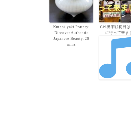
Kutani-yaki Pottery:
GW後半戦初日は
Discover Authentic
に行って来ま
Japanese Beauty. 28
mins