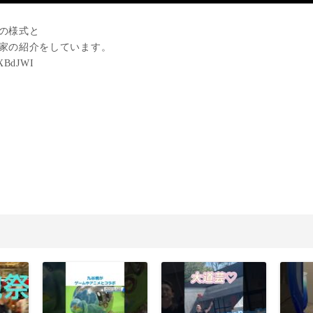
の様式と
家の紹介をしています。
lyXBdJWI