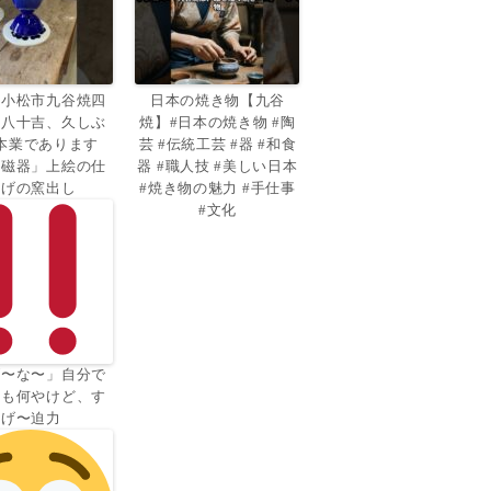
県小松市九谷焼四
日本の焼き物【九谷
田八十吉、久しぶ
焼】#日本の焼き物 #陶
本業であります
芸 #伝統工芸 #器 #和食
釉磁器」上絵の仕
器 #職人技 #美しい日本
上げの窯出し
#焼き物の魅力 #手仕事
#文化
げ〜な〜」自分で
のも何やけど、す
げ〜迫力