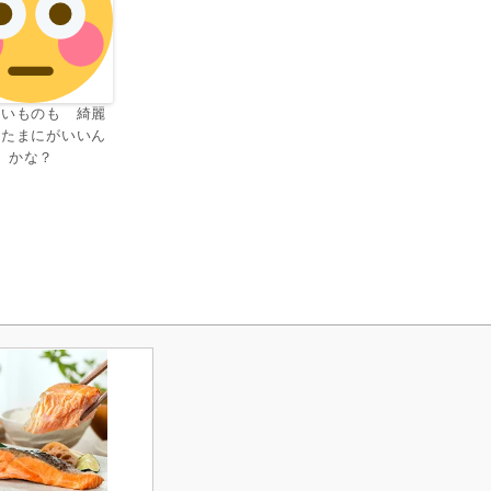
しいものも 綺麗
もたまにがいいん
かな？