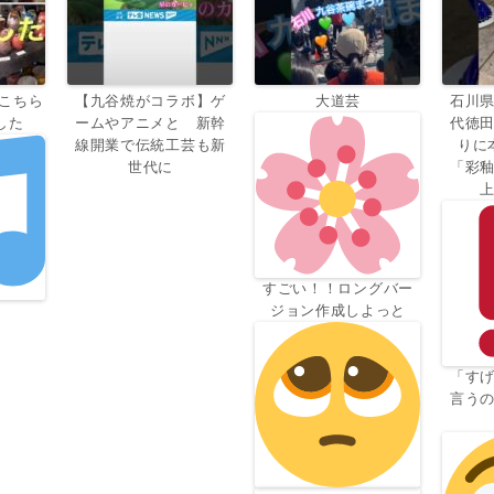
こちら
【九谷焼がコラボ】ゲ
大道芸
石川
した
ームやアニメと 新幹
代徳
線開業で伝統工芸も新
りに
世代に
「彩
すごい！！ロングバー
ジョン作成しよっと
「す
言う