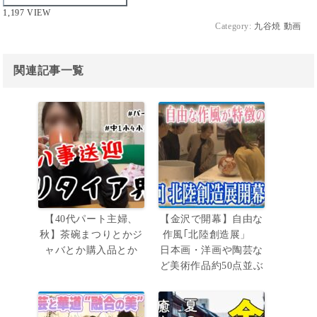
1,197 VIEW
Category:
九谷焼 動画
関連記事一覧
【40代パート主婦、
【金沢で開幕】自由な
秋】茶碗まつりとかジ
作風｢北陸創造展」
ャバとか購入品とか
日本画・洋画や陶芸な
ど美術作品約50点並ぶ