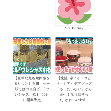
M’s Journey
【豪華な九谷焼陶板を
【北陸3県イイトコど
張りつけ】石川・小松
り～】アイデアグッズ
駅そばの複合ビル｢ウ
「もったいない」から
レシャス小松｣ 10月
誕生！九谷焼使っ
に開業予定
た“かわいい針山”