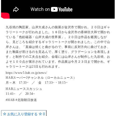
九谷焼の陶芸家、山岸大成さんの個展が金沢市で開かれ、２０日はギャ
ラリートークが行われました。１８日から金沢市の香林坊大和で開かれ
ている「色絵磁器・山岸大成の世界展」。２０日は作品を鑑賞しなが
ら、見どころを紹介するギャラリートークが開かれました。この中で山
岸さんは、「直線は焼くと曲がるので、事前に反対方向に曲げておき、
また釉薬が溶けるのを見込んで、厚く塗り、グラデーションを表現しま
す」と制作での工夫点を紹介。会場には山岸さんが制作した九谷焼、お
よそ１００点が展示されています。作品展は今月２３日まで開かれ、ギ
ャラリートークは21日も行われます。
https://www5.hab.co.jp/news/
HABスーパーJチャンネル（ローカルニュース）
月～木 17:33~ ／ 金 17:33~・18:15~
HABニューススカッシュ
11:41~ ／ 20:54~
#HAB #北陸朝日放送
お気に入り登録する
0