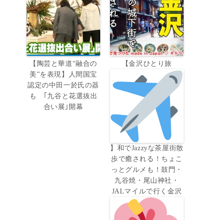
【陶芸と華道“融合の
【金沢ひとり旅
美”を表現】人間国宝
認定の中田一於氏の器
も ｢九谷と花選抜出
合い展｣開幕
】和でJazzyな茶屋街散
歩で癒される！ちょこ
っとグルメも！鼓門・
九谷焼・尾山神社・
JALマイルで行く金沢