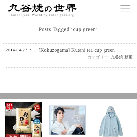
toggle
naviga
Posts Tagged ‘cup green’
[Kokuzogama] Kutani tea cup green
2014-04-27 ：
カテゴリー:
九谷焼 動画