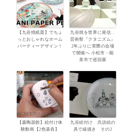
【九谷焼紙皿】でちょ
九谷焼を世界に発信…
っとおしゃれなホーム
芸術祭『クタニズム』
パーティーデザイン！
2年ぶりに実際の会場
で開催へ 小松市・能
美市で巡回展
【森陶器館】絵付け体
九谷絵付け 呉須絵の
験動画【2色湯呑】
具で線描き その2