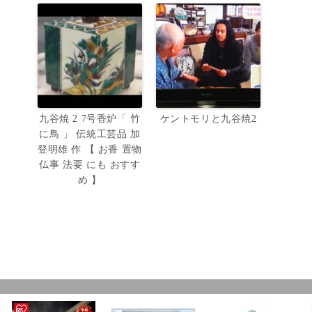
九谷焼 2 7号香炉「 竹
ケントモリと九谷焼2
に鳥 」 伝統工芸品 加
登明雄 作 【 お香 置物
仏事 法要 にも おすす
め 】