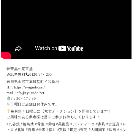
骨董品の竜宮堂
通話料無料
0120-947-265
石川県金沢市薬師堂町イ52番地
HP: https://ryugudo.net/
mail: info@ryugudo.net
7：30～17：30
※日曜日は店舗はお休みです。
毎月第４日曜日に【竜宮オークション】を開催しています！
ご興味のある業者様は是非ご参加お待ちしております！
#九谷焼 #輪島塗 #骨董 #掛軸 #美術品 #アンティーク #家具 #古道具 #レ
トロ #北陸 #石川 #金沢 #福井 #買取 #鑑定 #査定 #人間国宝 #絵画 #イン