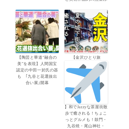
【陶芸と華道“融合の
【金沢ひとり旅
美”を表現】人間国宝
認定の中田一於氏の器
も ｢九谷と花選抜出
合い展｣開幕
】和でJazzyな茶屋街散
歩で癒される！ちょこ
っとグルメも！鼓門・
九谷焼・尾山神社・