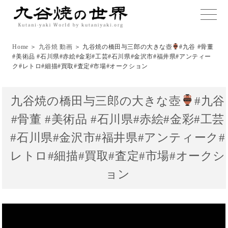
toggle
naviga
Home
＞
九谷焼 動画
＞ 九谷焼の橋田与三郎の大きな壺
#九谷 #骨董
#美術品 #石川県#赤絵#金彩#工芸#石川県#金沢市#福井県#アンティー
ク#レトロ#細描#買取#査定#市場#オークション
九谷焼の橋田与三郎の大きな壺
#九谷
#骨董 #美術品 #石川県#赤絵#金彩#工芸
#石川県#金沢市#福井県#アンティーク#
レトロ#細描#買取#査定#市場#オークシ
ョン