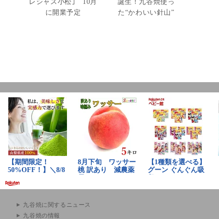
レシャス小松｣ 10月
誕生！九谷焼使っ
に開業予定
た“かわいい針山”
九谷焼に関するニュース
九谷焼の情報