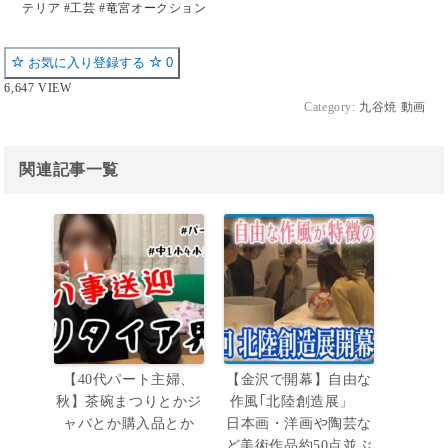
テリア #工芸 #竜宮オークション
お気に入り登録する
0
6,647 VIEW
Category:
九谷焼 動画
関連記事一覧
【40代パート主婦、
【金沢で開幕】自由な
秋】茶碗まつりとかジ
作風｢北陸創造展」
ャバとか購入品とか
日本画・洋画や陶芸な
ど美術作品約50点並ぶ